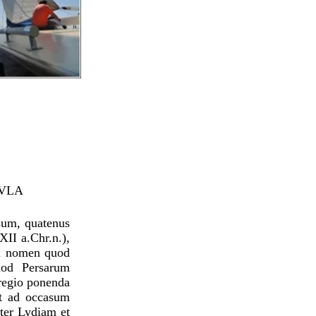
VLA
sum, quatenus
XII a.Chr.n.),
dam nomen quod
uod Persarum
 regio ponenda
nt ad occasum
nter Lydiam et