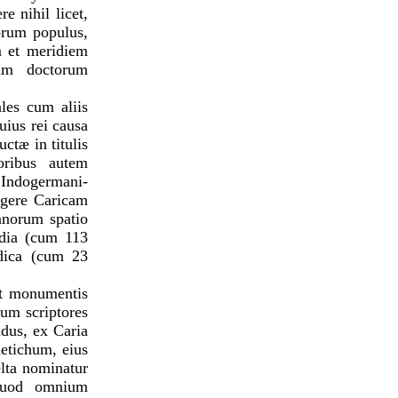
e nihil licet,
iorum populus,
m et meridiem
num doctorum
les cum aliis
uius rei causa
ctæ in titulis
oribus autem
 Indogermani-
ngere Caricam
nnorum spatio
Lydia (cum 113
idica (cum 23
et monumentis
rum scriptores
ndus, ex Caria
etichum, eius
elta nominatur
 quod omnium