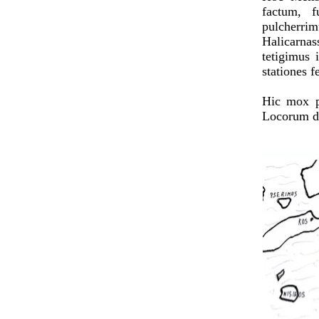
factum, 
pulcherrim
Halicarna
tetigimus
stationes f
Hic mox p
Locorum de