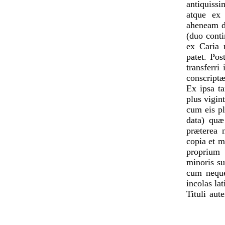
antiquiss
atque ex 
aheneam de
(duo cont
ex Caria 
patet. Po
transferri
conscriptæ
Ex ipsa ta
plus vigin
cum eis pl
data) quæ
præterea 
copia et m
proprium 
minoris s
cum neque
incolas lat
Tituli au
nummorum 