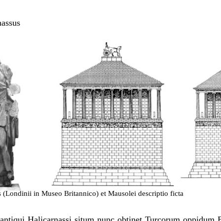
nassus
(Londinii in Museo Britannico) et Mausolei descriptio ficta
antiqui Halicarnassi situm nunc obtinet Turcorum oppidum 