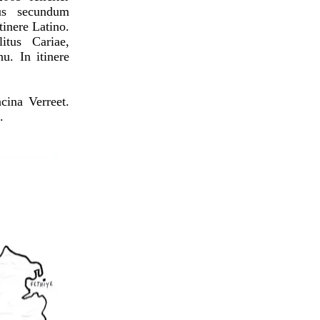
us secundum
inere Latino.
itus Cariae,
u. In itinere
cina Verreet.
.