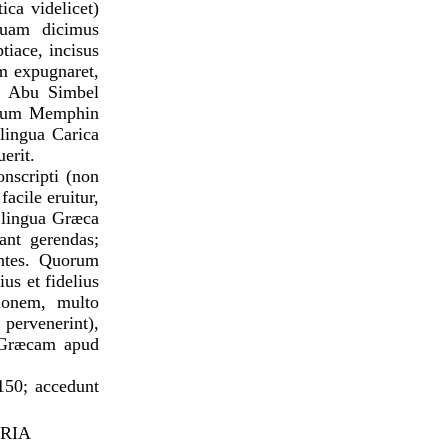
ca videlicet)
tuam dicimus
tiace, incisus
m expugnaret,
li Abu Simbel
pidum Memphin
 lingua Carica
erit.
onscripti (non
facile eruitur,
t lingua Græca
ant gerendas;
entes. Quorum
us et fidelius
monem, multo
pervenerint),
r Græcam apud
150; accedunt
na propria.
RIA