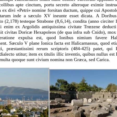
ollibus apte cinctum, portu secreto alteroque eximie inst
ex divi «Petri» nomine forsitan ductum, quippe cui Apostol
itarum inde a sæculo XV ineunte esset dicata. A Doribus
o (2,178) testeque Strabone (8,6,14), condita (anno circiter 
i enim ex Argolidis antiquissima civitate Trœzene deducti 
uit civitas Doricæ Hexapoleos (de qua infra sub Cnido), mox
eratione expulsa est, quod Ionibus nimium favere Hali
sent. Sæculo V plane Ionica facta est Halicarnassus, quod et
i, præstantissimi rerum scriptoris (484-425) patet, qui 
ialecto utitur; item ex titulis illic inventis, quibus nullus est
ulta quoque sunt civium nomina non Græca, sed Carica.