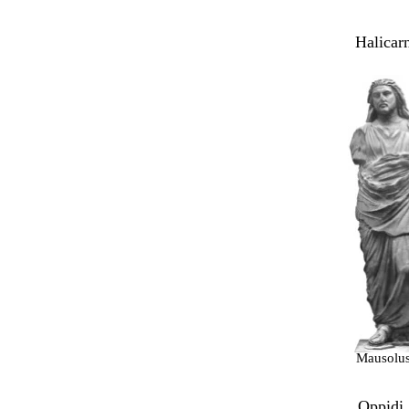
Halicar
Mausolus 
Oppidi 