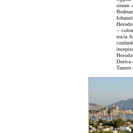
sinum c
Bodrum 
Iohann
Herodot
– colon
socia f
confœd
incepis
Herodot
Dorica d
Tamen m