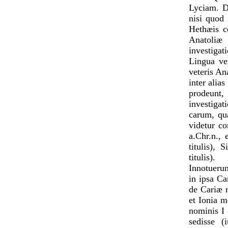
Lyciam. De
nisi quod 
Hethæis c
Anatoliæ
investigat
Lingua ve
veteris An
inter alia
prodeunt
investiga
carum, qu
videtur c
a.Chr.n., 
titulis),
titulis).
Innotueru
in ipsa Ca
de Cariæ r
et Ionia 
nominis I 
sedisse 