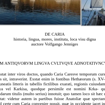
DE CARIA
historia, lingua, mores, instituta, loca visu digna
auctore Volfgango Jenniges
M ANTIQVORVM LINGVA CVLTVQVE ADNOTATIVNC
stat inter viros doctos, quando Caria Caresve temporum cur
s sit, intraverint. Exstat enim in fontibus Hethæorum (s. XV-
uneatis litteris in tabellis fictilibus exarati, regionis cuius
ya vel Karkisa, quodque persimile est nomini Krka- q
rum titulis (multo serius) innotuit; quo tamen loco sit hæc
stat: videtur autem in partibus fuisse Anatoliæ quæ specta
d certe cum Caria convenire possit, quæ in occidente iacet i