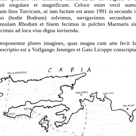
fuit singulare et magnificum. Celoce enim vecti sum
um litus Turcicum, ut iam factum est anno 1991 in secundo it
sso (hodie Bodrum) solvimus, navigavimus secundum l
 insulam Rhodum et finem fecimus in pulchro Marmaris sin
ecimus ad loca visu digna invisenda.
roponentur plures imagines, quas magna cum arte fecit Ia
scriptio est a Volfgango Jenniges et Gaio Licoppe conscripta