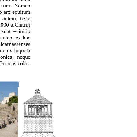
ructum. Nomen
o arx equitum
 autem, teste
1000 a.Chr.n.)
sunt – initio
 autem ex hac
carnassenses
iam ex loquela
Ionica, neque
 Doricus color.