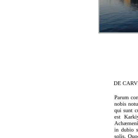
DE CARV
Parum con
nobis notu
qui sunt c
est Karki
Achæmenida
in dubio 
solis. Quo