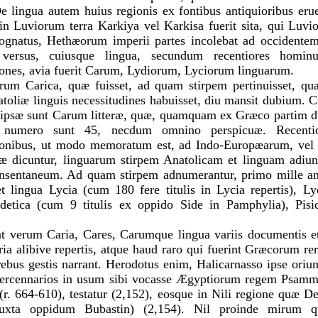
 lingua autem huius regionis ex fontibus antiquioribus eruer
in Luviorum terra Karkiya vel Karkisa fuerit sita, qui Luv
ognatus, Hethæorum imperii partes incolebat ad occidente
 versus, cuiusque lingua, secundum recentiores homi
iones, avia fuerit Carum, Lydiorum, Lyciorum linguarum.
rum Carica, quæ fuisset, ad quam stirpem pertinuisset, qua
atoliæ linguis necessitudines habuisset, diu mansit dubium. C
s ipsæ sunt Carum litteræ, quæ, quamquam ex Græco partim du
, numero sunt 45, necdum omnino perspicuæ. Recenti
tionibus, ut modo memoratum est, ad Indo-Europæarum, vel
æ dicuntur, linguarum stirpem Anatolicam et linguam adiu
onsentaneum. Ad quam stirpem adnumerantur, primo mille a
et lingua Lycia (cum 180 fere titulis in Lycia repertis), 
 Sidetica (cum 9 titulis ex oppido Side in Pamphylia), Pis
nt verum Caria, Cares, Carumque lingua variis documentis 
ria alibive repertis, atque haud raro qui fuerint Græcorum re
ebus gestis narrant. Herodotus enim, Halicarnasso ipse oriu
mercennarios in usum sibi vocasse Ægyptiorum regem Psamm
(r. 664-610), testatur (2,152), eosque in Nili regione quæ D
(iuxta oppidum Bubastin) (2,154). Nil proinde mirum