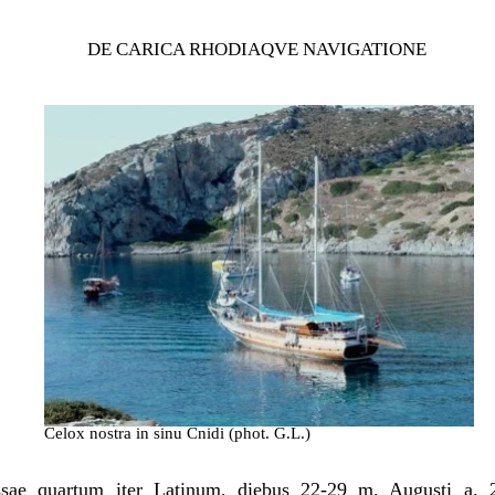
DE CARICA RHODIAQVE NAVIGATIONE
Celox nostra in sinu Cnidi (phot. G.L.)
sae quartum iter Latinum, diebus 22-29 m. Augusti a. 20