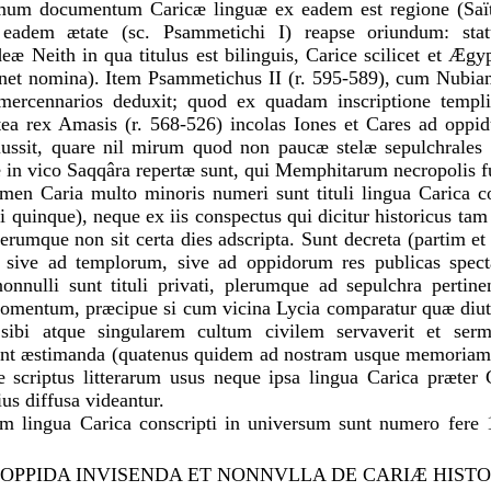
imum documentum Caricæ linguæ ex eadem est regione (Saïti
eadem ætate (sc. Psammetichi I) reapse oriundum: sta
æ Neith in qua titulus est bilinguis, Carice scilicet et Ægyp
inet nomina). Item Psammetichus II (r. 595-589), cum Nubia
mercennarios deduxit; quod ex quadam inscriptione temp
stea rex Amasis (r. 568-526) incolas Iones et Cares ad op
 iussit, quare nil mirum quod non paucæ stelæ sepulchrales
 in vico Saqqâra repertæ sunt, qui Memphitarum necropolis fu
men Caria multo minoris numeri sunt tituli lingua Carica c
ti quinque), neque ex iis conspectus qui dicitur historicus tam 
erumque non sit certa dies adscripta. Sunt decreta (partim e
 sive ad templorum, sive ad oppidorum res publicas spect
nonnulli sunt tituli privati, plerumque ad sepulchra pertin
omentum, præcipue si cum vicina Lycia comparatur quæ diuti
sibi atque singularem cultum civilem servaverit et ser
unt æstimanda (quatenus quidem ad nostram usque memoriam 
 scriptus litterarum usus neque ipsa lingua Carica præte
ius diffusa videantur.
tem lingua Carica conscripti in universum sunt numero fere 
inscriptiones paucæ, glossæ (apud scriptores Græcos), nomi
OPPIDA INVISENDA ET NONNVLLA DE CARIÆ HISTO